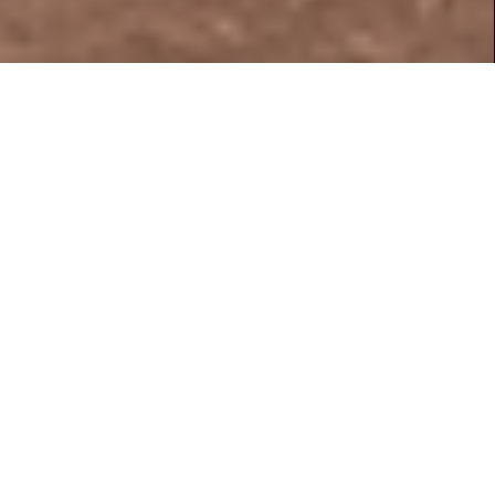
Ξεκίνημα
Το kazba bar kouzina άνοιξε πρώτη φορά τις πόρτες του στις 5 Μαΐου του
2006. Ιδιοκτήτες είναι δυο αδέρφια, ο Ιγνάτιος και ο Παναγιώτης Κοντός.
Προερχόμενοι από τον χώρο της εστίασης, γνωρίζουν και αγαπούν αυτό που
κάνουν, δίνοντας σημασία πιο πολύ στην ανθρώπινη επαφή. Τόσο οι ίδιοι όσο
και οι άνθρωποι που εργάζονται για το kazba φροντίζουν για την φιλοξενία και
την εξυπηρέτησή σας, με τον καλύτερο δυνατό τρόπο.